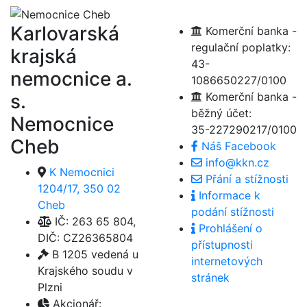
Karlovarská
Komerční banka -
regulační poplatky:
krajská
43-
nemocnice a.
1086650227/0100
s.
Komerční banka -
běžný účet:
Nemocnice
35-227290217/0100
Cheb
Náš Facebook
info@kkn.cz
K Nemocnici
Přání a stížnosti
1204/17, 350 02
Informace k
Cheb
podání stížnosti
IČ: 263 65 804,
Prohlášení o
DIČ: CZ26365804
přístupnosti
B 1205 vedená u
internetových
Krajského soudu v
stránek
Plzni
Akcionář: