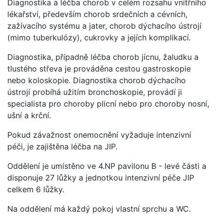
Diagnostika a léčba chorob v celém rozsahu vnitřního
lékařství, především chorob srdečních a cévních,
zažívacího systému a jater, chorob dýchacího ústrojí
(mimo tuberkulózy), cukrovky a jejích komplikací.
Diagnostika, případně léčba chorob jícnu, žaludku a
tlustého střeva je prováděna cestou gastroskopie
nebo koloskopie. Diagnostika chorob dýchacího
ústrojí probíhá užitím bronchoskopie, provádí ji
specialista pro choroby plicní nebo pro choroby nosní,
ušní a krční.
Pokud závažnost onemocnění vyžaduje intenzivní
péči, je zajištěna léčba na JIP.
Oddělení je umístěno ve 4.NP pavilonu B - levé části a
disponuje 27 lůžky a jednotkou intenzivní péče JIP
celkem 6 lůžky.
Na oddělení má každý pokoj vlastní sprchu a WC.