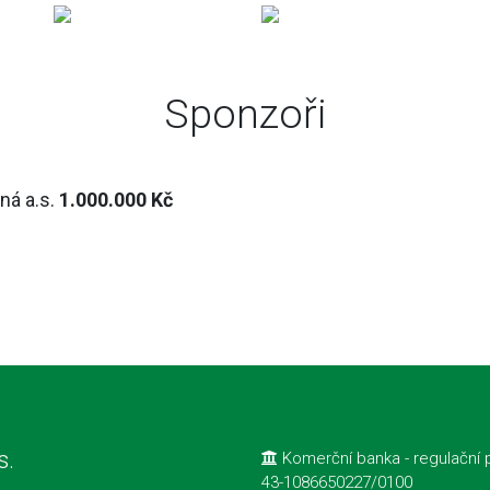
Sponzoři
ná a.s.
1.000.000 Kč
s.
Komerční banka - regulační p
43-1086650227/0100