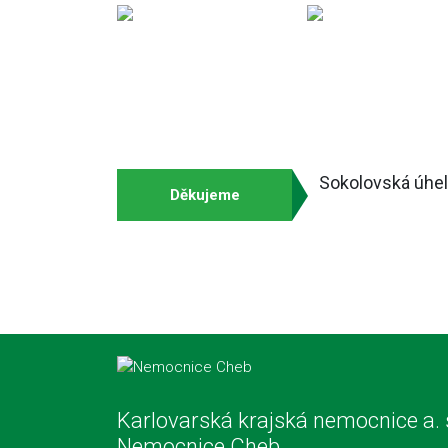
Sokolovská úhel
Děkujeme
Karlovarská krajská nemocnice a. 
Nemocnice Cheb