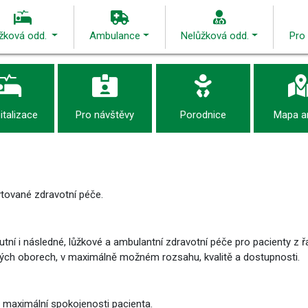
žková odd.
Ambulance
Nelůžková odd.
Pro
talizace
Pro návštěvy
Porodnice
Mapa a
ytované zdravotní péče.
ní i následné, lůžkové a ambulantní zdravotní péče pro pacienty z řa
ných oborech, v maximálně možném rozsahu, kvalitě a dostupnosti.
mu maximální spokojenosti pacienta.