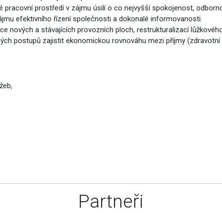
ské pracovní prostředí v zájmu úsilí o co nejvyšší spokojenost, odbor
jmu efektivního řízení společnosti a dokonalé informovanosti.
e nových a stávajících provozních ploch, restrukturalizací lůžkovéh
h postupů zajistit ekonomickou rovnováhu mezi příjmy (zdravotní poj
žeb,
Partneři