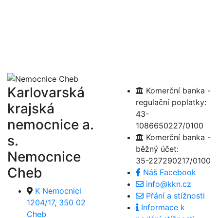
Karlovarská
Komerční banka -
regulační poplatky:
krajská
43-
nemocnice a.
1086650227/0100
s.
Komerční banka -
běžný účet:
Nemocnice
35-227290217/0100
Cheb
Náš Facebook
info@kkn.cz
K Nemocnici
Přání a stížnosti
1204/17, 350 02
Informace k
Cheb