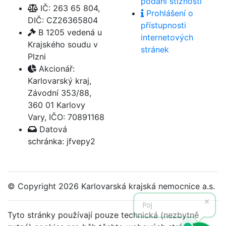
podání stížnosti
IČ: 263 65 804,
Prohlášení o
DIČ: CZ26365804
přístupnosti
B 1205 vedená u
internetových
Krajského soudu v
stránek
Plzni
Akcionář:
Karlovarský kraj,
Závodní 353/88,
360 01 Karlovy
Vary, IČO: 70891168
Datová
schránka: jfvepy2
© Copyright
2026 Karlovarská krajská nemocnice a.s.
Tyto stránky používají pouze technická (nezbytně