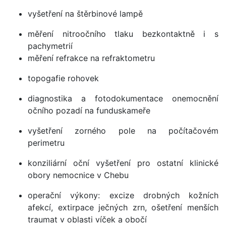
vyšetření na štěrbinové lampě
měření nitroočního tlaku bezkontaktně i s
pachymetrií
měření refrakce na refraktometru
topogafie rohovek
diagnostika a fotodokumentace onemocnění
očního pozadí na funduskameře
vyšetření zorného pole na počítačovém
perimetru
konziliární oční vyšetření pro ostatní klinické
obory nemocnice v Chebu
operační výkony: excize drobných kožních
afekcí, extirpace ječných zrn, ošetření menších
traumat v oblasti víček a obočí