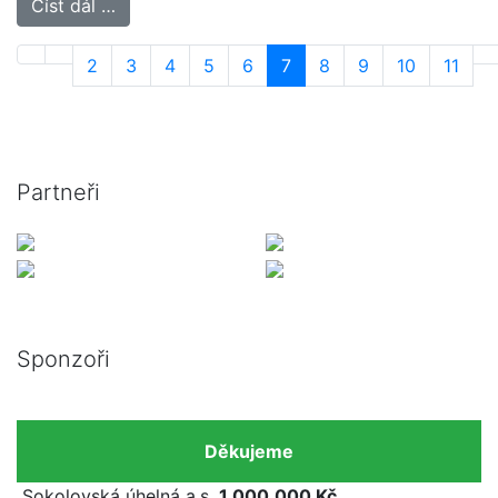
Číst dál …
2
3
4
5
6
7
8
9
10
11
Partneři
Sponzoři
Děkujeme
Sokolovská úhelná a.s.
1.000.000 Kč