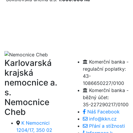
Karlovarská
Komerční banka -
regulační poplatky:
krajská
43-
nemocnice a.
1086650227/0100
s.
Komerční banka -
běžný účet:
Nemocnice
35-227290217/0100
Cheb
Náš Facebook
info@kkn.cz
K Nemocnici
Přání a stížnosti
1204/17, 350 02
Informace k