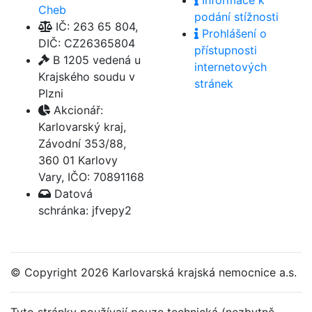
Cheb
podání stížnosti
IČ: 263 65 804,
Prohlášení o
DIČ: CZ26365804
přístupnosti
B 1205 vedená u
internetových
Krajského soudu v
stránek
Plzni
Akcionář:
Karlovarský kraj,
Závodní 353/88,
360 01 Karlovy
Vary, IČO: 70891168
Datová
schránka: jfvepy2
© Copyright
2026 Karlovarská krajská nemocnice a.s.
Tyto stránky používají pouze technická (nezbytně