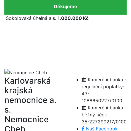
Děkujeme
Sokolovská úhelná a.s.
1.000.000 Kč
Karlovarská
Komerční banka -
regulační poplatky:
krajská
43-
nemocnice a.
1086650227/0100
s.
Komerční banka -
běžný účet:
Nemocnice
35-227290217/0100
Cheb
Náš Facebook