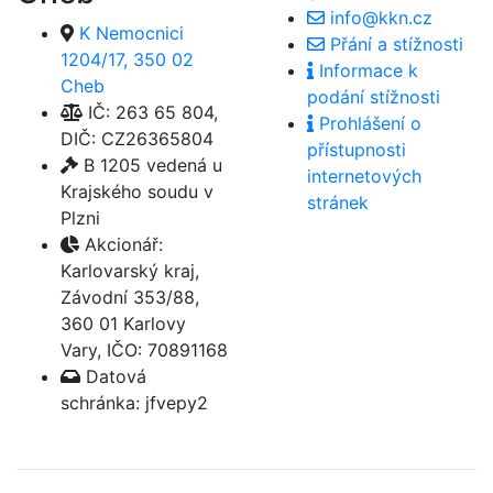
info@kkn.cz
K Nemocnici
Přání a stížnosti
1204/17, 350 02
Informace k
Cheb
podání stížnosti
IČ: 263 65 804,
Prohlášení o
DIČ: CZ26365804
přístupnosti
B 1205 vedená u
internetových
Krajského soudu v
stránek
Plzni
Akcionář:
Karlovarský kraj,
Závodní 353/88,
360 01 Karlovy
Vary, IČO: 70891168
Datová
schránka: jfvepy2