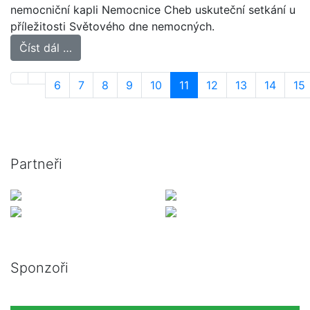
nemocniční kapli Nemocnice Cheb uskuteční setkání u
příležitosti Světového dne nemocných.
Číst dál …
6
7
8
9
10
11
12
13
14
15
Partneři
Sponzoři